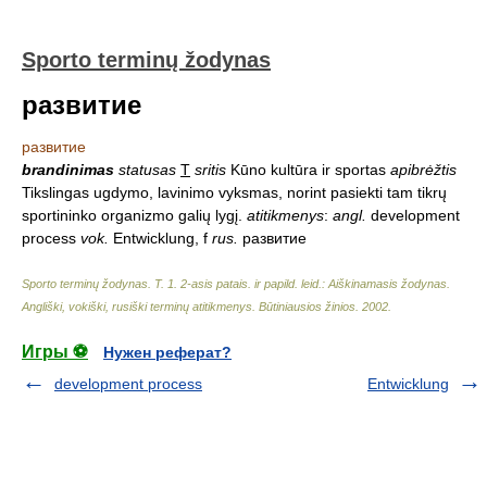
Sporto terminų žodynas
развитие
развитие
brandinimas
statusas
T
sritis
Kūno kultūra ir sportas
apibrėžtis
Tikslingas ugdymo, lavinimo vyksmas, norint pasiekti tam tikrų
sportininko organizmo galių lygį.
atitikmenys
:
angl.
development
process
vok.
Entwicklung, f
rus.
развитие
Sporto terminų žodynas. T. 1. 2-asis patais. ir papild. leid.: Aiškinamasis žodynas.
Angliški, vokiški, rusiški terminų atitikmenys. Būtiniausios žinios
.
2002
.
Игры ⚽
Нужен реферат?
development process
Entwicklung